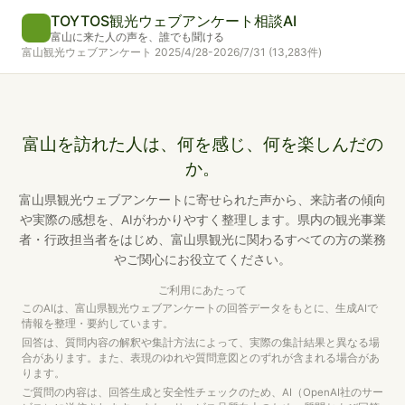
TOYTOS観光ウェブアンケート相談AI
富山に来た人の声を、誰でも聞ける
富山観光ウェブアンケート 2025/4/28-2026/7/31 (13,283件)
富山を訪れた人は、何を感じ、何を楽しんだの
か。
富山県観光ウェブアンケートに寄せられた声から、来訪者の傾向
や実際の感想を、AIがわかりやすく整理します。
県内の観光事業
者・行政担当者をはじめ、富山県観光に関わるすべての方の業務
やご関心にお役立てください。
ご利用にあたって
このAIは、富山県観光ウェブアンケートの回答データをもとに、
生成AIで
情報を整理・要約しています。
回答は、質問内容の解釈や集計方法によって、実際の集計結果と異なる場
合があります。
また、表現のゆれや質問意図とのずれが含まれる場合があ
ります。
ご質問の内容は、回答生成と安全性チェックのため、AI（OpenAI社のサー